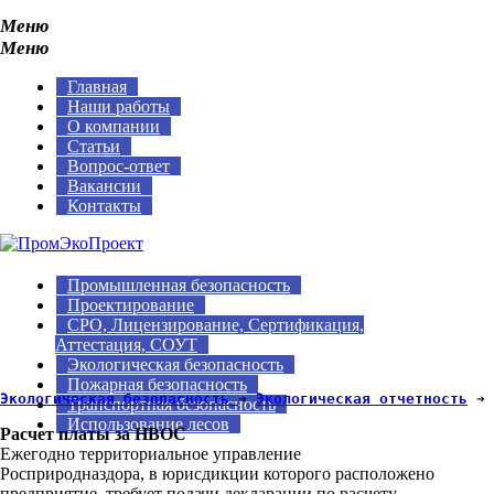
Меню
Меню
Главная
Наши работы
О компании
Статьи
Вопрос-ответ
Вакансии
Контакты
Промышленная безопасность
Проектирование
СРО, Лицензирование, Сертификация,
Аттестация, СОУТ
Экологическая безопасность
Пожарная безопасность
Экологическая безопасность 
➔ 
Экологическая отчетность
 ➔ 
Транспортная безопасность
Использование лесов
Расчет платы за НВОС
Ежегодно территориальное управление
Росприродназдора, в юрисдикции которого расположено
предприятие, требует подачи декларации по расчету