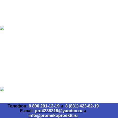
У меня есть коммерческое предложение от другой
организации, сделайте мне более выгодное
предложение
Телефон:
8 800 201-12-19
и
8 (831) 423-82-19
E-mail:
pro4238219@yandex.ru
и
info@promekoproektt.ru